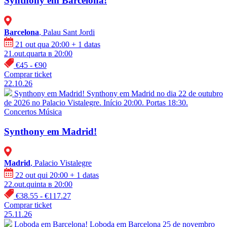
Synthony em Barcelona!
Barcelona
, Palau Sant Jordi
21 out qua 20:00
+ 1 datas
21.out.quarta в 20:00
€45 - €90
Comprar ticket
22.10.26
Synthony em Madrid!
Synthony em Madrid no dia 22 de outubro
de 2026 no Palacio Vistalegre. Início 20:00. Portas 18:30.
Concertos
Música
Synthony em Madrid!
Madrid
, Palacio Vistalegre
22 out qui 20:00
+ 1 datas
22.out.quinta в 20:00
€38.55 - €117.27
Comprar ticket
25.11.26
Loboda em Barcelona!
Loboda em Barcelona 25 de novembro