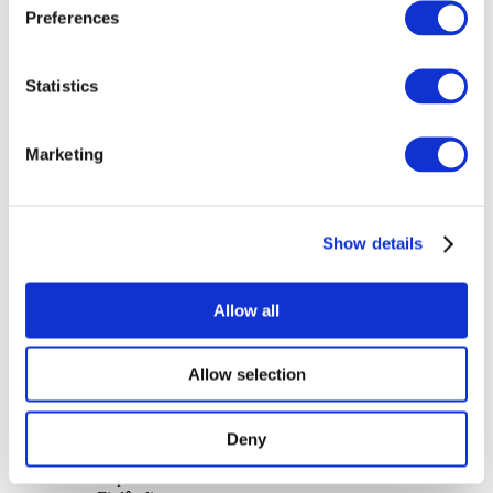
Preferences
Palco
Aplicar
Statistics
Marketing
Ficar de pé
Show details
Allow all
Allow selection
Por países
Todos os países
Holanda
Deny
Polónia
República Tcheca