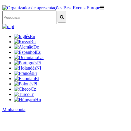
pt
En
Ru
De
Es
Ua
Pt
Nl
Fr
Et
Pl
Cz
Tr
Hu
Minha conta